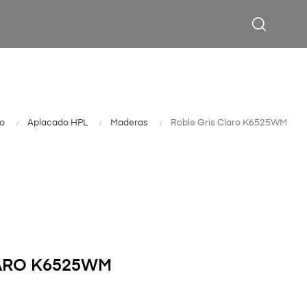
ño
Aplacado HPL
Maderas
Roble Gris Claro K6525WM
ARO K6525WM